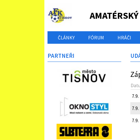
AMATÉRSKÝ
ČLÁNKY
FÓRUM
HRÁČI
PARTNEŘI
UDÁ
Zá
Dat
7.9.
7.9.
7.9.