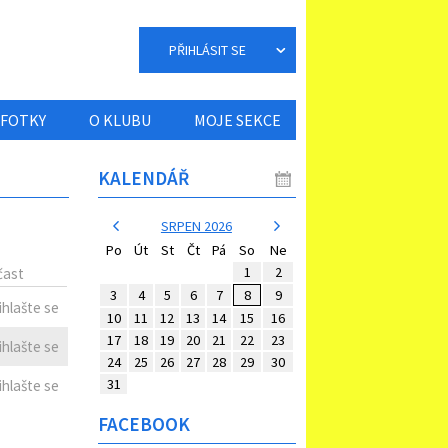
PŘIHLÁSIT SE
FOTKY
O KLUBU
MOJE SEKCE
KALENDÁŘ
SRPEN 2026
Po
Út
St
Čt
Pá
So
Ne
1
2
čast
3
4
5
6
7
8
9
ihlašte se
10
11
12
13
14
15
16
17
18
19
20
21
22
23
ihlašte se
24
25
26
27
28
29
30
31
ihlašte se
FACEBOOK