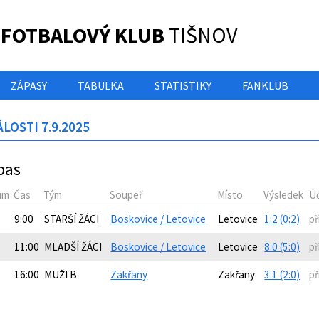
 FOTBALOVÝ KLUB
TIŠNOV
ZÁPASY
TABULKA
STATISTIKY
FANKLUB
LOSTI 7.9.2025
pas
um
Čas
Tým
Soupeř
Místo
Výsledek
Ú
9:00
STARŠÍ ŽÁCI
Boskovice / Letovice
Letovice
1:2 (0:2)
př
11:00
MLADŠÍ ŽÁCI
Boskovice / Letovice
Letovice
8:0 (5:0)
př
16:00
MUŽI B
Zakřany
Zakřany
3:1 (2:0)
př