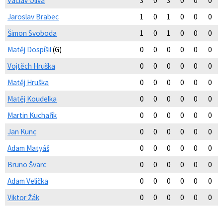
Václav Oliva
3
0
3
0
0
0
Jaroslav Brabec
1
0
1
0
0
0
Šimon Svoboda
1
0
1
0
0
0
Matěj Dospíšil
(G)
0
0
0
0
0
0
Vojtěch Hruška
0
0
0
0
0
0
Matěj Hruška
0
0
0
0
0
0
Matěj Koudelka
0
0
0
0
0
0
Martin Kuchařík
0
0
0
0
0
0
Jan Kunc
0
0
0
0
0
0
Adam Matyáš
0
0
0
0
0
0
Bruno Švarc
0
0
0
0
0
0
Adam Velička
0
0
0
0
0
0
Viktor Žák
0
0
0
0
0
0