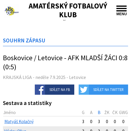
AMATÉRSKÝ FOTBALOVÝ
KLUB
MENU
TIŠNOV
SOUHRN ZÁPASU
Boskovice / Letovice - AFK MLADŠÍ ŽÁCI 0:8
(0:5)
KRAJSKÁ LIGA - neděle 7.9.2025 - Letovice
SDÍLET NA FB
SDÍLET NA TWITTER
Sestava a statistiky
Jméno
G
A
B
ŽK
ČK
GWG
Matyáš Kolačný
3
0
3
0
0
0