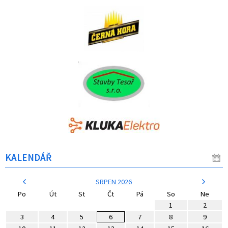
KALENDÁŘ
SRPEN 2026
Po
Út
St
Čt
Pá
So
Ne
1
2
3
4
5
6
7
8
9