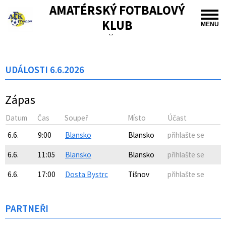
AMATÉRSKÝ FOTBALOVÝ
KLUB
MENU
TIŠNOV
UDÁLOSTI 6.6.2026
Zápas
Datum
Čas
Soupeř
Místo
Účast
6.6.
9:00
Blansko
Blansko
přihlašte se
6.6.
11:05
Blansko
Blansko
přihlašte se
6.6.
17:00
Dosta Bystrc
Tišnov
přihlašte se
PARTNEŘI