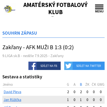
AMATÉRSKÝ FOTBALOVÝ
KLUB
MENU
TIŠNOV
SOUHRN ZÁPASU
Zakřany - AFK MUŽI B 1:3 (0:2)
9.LIGA sk.B - neděle 7.9.2025 - Zakřany
SDÍLET NA FB
SDÍLET NA TWITTER
Sestava a statistiky
Jméno
G
A
B
ŽK
ČK
GWG
David Pleva
2
0
2
0
0
0
Jan Růžička
1
0
1
0
0
0