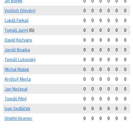
Jiří Borek
0
0
0
0
0
0
Vojtěch Dřevěný
0
0
0
0
0
0
Lukáš Farkaš
0
0
0
0
0
0
Tomáš Jurný
(G)
0
0
0
0
0
0
David Kočvara
0
0
0
0
0
0
Jonáš Krupka
0
0
0
0
0
0
Tomáš Lutonský
0
0
0
0
0
0
Michal Mašek
0
0
0
0
0
0
Kryštof Merta
0
0
0
0
0
0
Jan Nečesal
0
0
0
0
0
0
Tomáš Pilný
0
0
0
0
0
0
Ivan Sedláček
0
0
0
0
0
0
Ondřej Vicenec
0
0
0
0
0
0