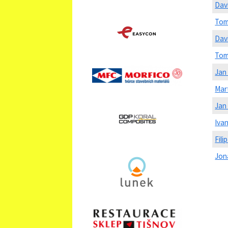
Dav
Tom
Dav
Tom
Jan
Mart
Jan
Iva
Fil
Jon