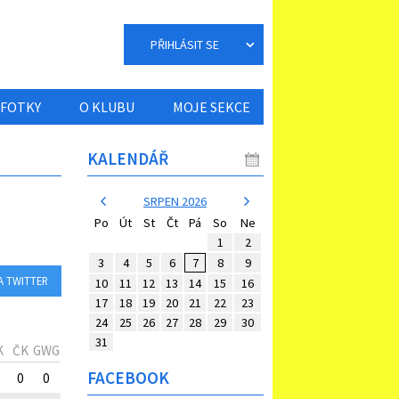
PŘIHLÁSIT SE
FOTKY
O KLUBU
MOJE SEKCE
KALENDÁŘ
SRPEN 2026
Po
Út
St
Čt
Pá
So
Ne
1
2
3
4
5
6
7
8
9
A TWITTER
10
11
12
13
14
15
16
17
18
19
20
21
22
23
24
25
26
27
28
29
30
31
K
ČK
GWG
FACEBOOK
0
0