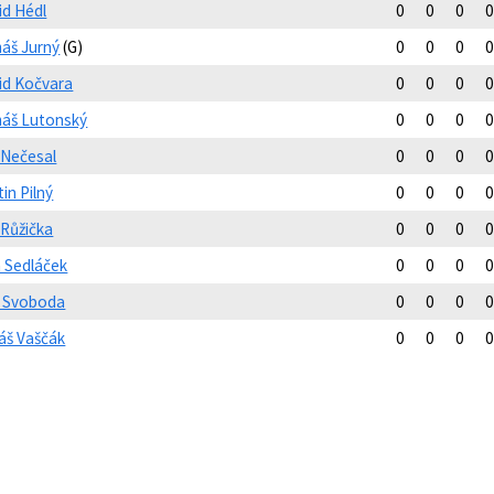
id Hédl
0
0
0
0
áš Jurný
(G)
0
0
0
0
id Kočvara
0
0
0
0
áš Lutonský
0
0
0
0
 Nečesal
0
0
0
0
in Pilný
0
0
0
0
 Růžička
0
0
0
0
n Sedláček
0
0
0
0
ip Svoboda
0
0
0
0
áš Vaščák
0
0
0
0