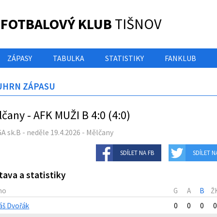
 FOTBALOVÝ KLUB
TIŠNOV
ZÁPASY
TABULKA
STATISTIKY
FANKLUB
UHRN ZÁPASU
čany - AFK MUŽI B 4:0 (4:0)
GA sk.B - neděle 19.4.2026 - Mělčany
SDÍLET NA FB
SDÍLET N
tava a statistiky
no
G
A
B
Ž
áš Dvořák
0
0
0
0