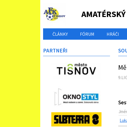
AMATÉRSKÝ
ČLÁNKY
FÓRUM
HRÁČI
PARTNEŘI
SO
Měl
9.LI
Ses
Jmé
Luk