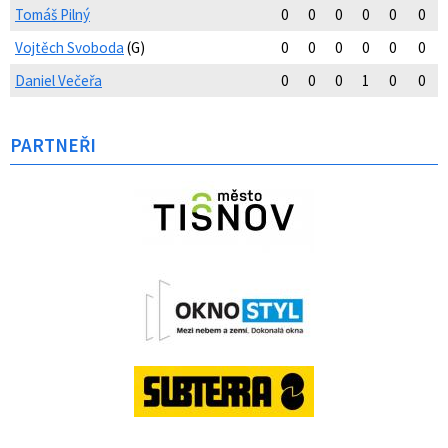
Tomáš Pilný
0
0
0
0
0
0
Vojtěch Svoboda
(G)
0
0
0
0
0
0
Daniel Večeřa
0
0
0
1
0
0
PARTNEŘI