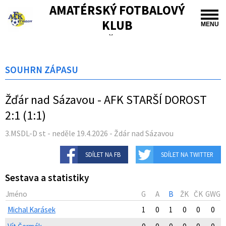
AMATÉRSKÝ FOTBALOVÝ
KLUB
MENU
TIŠNOV
SOUHRN ZÁPASU
Žďár nad Sázavou - AFK STARŠÍ DOROST
2:1 (1:1)
3.MSDL-D st - neděle 19.4.2026 - Ždár nad Sázavou
SDÍLET NA FB
SDÍLET NA TWITTER
Sestava a statistiky
Jméno
G
A
B
ŽK
ČK
GWG
Michal Karásek
1
0
1
0
0
0