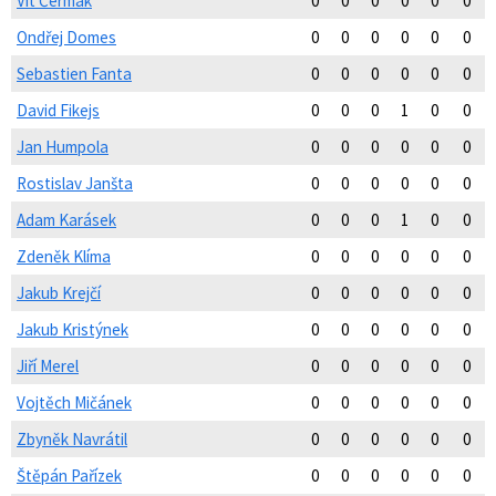
Vít Čermák
0
0
0
0
0
0
Ondřej Domes
0
0
0
0
0
0
Sebastien Fanta
0
0
0
0
0
0
David Fikejs
0
0
0
1
0
0
Jan Humpola
0
0
0
0
0
0
Rostislav Janšta
0
0
0
0
0
0
Adam Karásek
0
0
0
1
0
0
Zdeněk Klíma
0
0
0
0
0
0
Jakub Krejčí
0
0
0
0
0
0
Jakub Kristýnek
0
0
0
0
0
0
Jiří Merel
0
0
0
0
0
0
Vojtěch Mičánek
0
0
0
0
0
0
Zbyněk Navrátil
0
0
0
0
0
0
Štěpán Pařízek
0
0
0
0
0
0