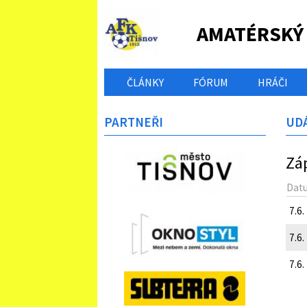
AMATÉRSKÝ
ČLÁNKY
FÓRUM
HRÁČI
PARTNEŘI
UDÁ
Zá
Dat
7.6.
7.6.
7.6.