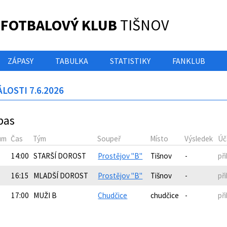
 FOTBALOVÝ KLUB
TIŠNOV
ZÁPASY
TABULKA
STATISTIKY
FANKLUB
LOSTI 7.6.2026
pas
um
Čas
Tým
Soupeř
Místo
Výsledek
Úč
14:00
STARŠÍ DOROST
Prostějov "B"
Tišnov
-
př
16:15
MLADŠÍ DOROST
Prostějov "B"
Tišnov
-
př
17:00
MUŽI B
Chudčice
chudčice
-
př