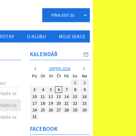
PŘIHLÁSIT SE
FOTKY
O KLUBU
MOJE SEKCE
KALENDÁŘ
SRPEN 2026
Po
Út
St
Čt
Pá
So
Ne
1
2
ast
3
4
5
6
7
8
9
ihlašte se
10
11
12
13
14
15
16
17
18
19
20
21
22
23
ihlašte se
24
25
26
27
28
29
30
31
ihlašte se
FACEBOOK