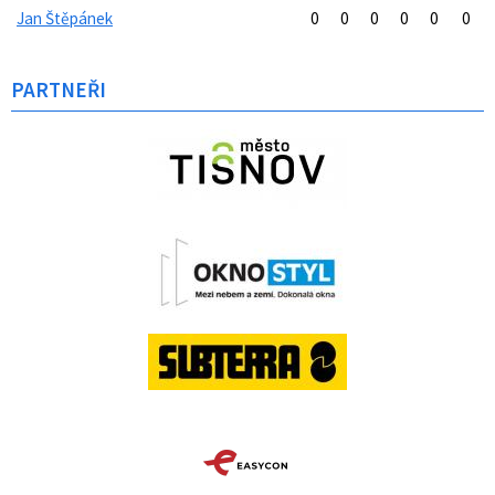
Jan Štěpánek
0
0
0
0
0
0
PARTNEŘI