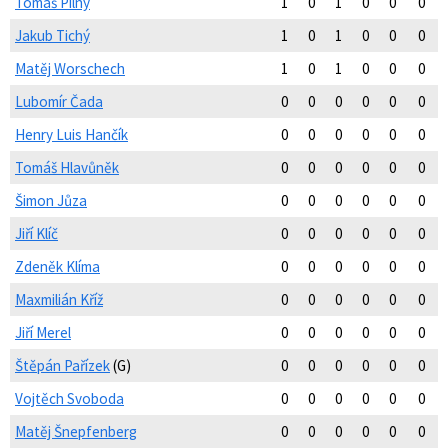
Tomáš Pilný
1
0
1
0
0
0
Jakub Tichý
1
0
1
0
0
0
Matěj Worschech
1
0
1
0
0
0
Lubomír Čada
0
0
0
0
0
0
Henry Luis Hančík
0
0
0
0
0
0
Tomáš Hlavůněk
0
0
0
0
0
0
Šimon Jůza
0
0
0
0
0
0
Jiří Klíč
0
0
0
0
0
0
Zdeněk Klíma
0
0
0
0
0
0
Maxmilián Kříž
0
0
0
0
0
0
Jiří Merel
0
0
0
0
0
0
Štěpán Pařízek
(G)
0
0
0
0
0
0
Vojtěch Svoboda
0
0
0
0
0
0
Matěj Šnepfenberg
0
0
0
0
0
0