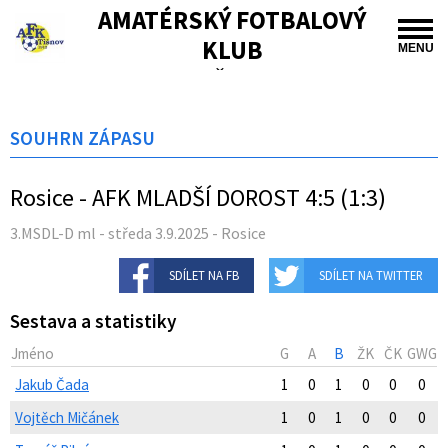
AMATÉRSKÝ FOTBALOVÝ
KLUB
MENU
TIŠNOV
SOUHRN ZÁPASU
Rosice - AFK MLADŠÍ DOROST 4:5 (1:3)
3.MSDL-D ml - středa 3.9.2025 - Rosice
SDÍLET NA FB
SDÍLET NA TWITTER
Sestava a statistiky
Jméno
G
A
B
ŽK
ČK
GWG
Jakub Čada
1
0
1
0
0
0
Vojtěch Mičánek
1
0
1
0
0
0