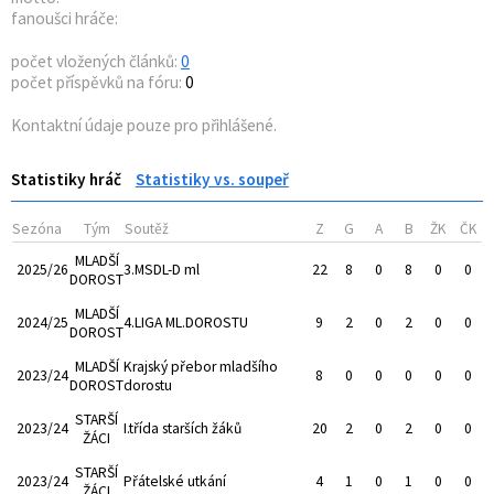
fanoušci hráče:
počet vložených článků:
0
počet příspěvků na fóru:
0
Kontaktní údaje pouze pro přihlášené.
Statistiky hráč
Statistiky vs. soupeř
Sezóna
Tým
Soutěž
Z
G
A
B
ŽK
ČK
MLADŠÍ
2025/26
3.MSDL-D ml
22
8
0
8
0
0
DOROST
MLADŠÍ
2024/25
4.LIGA ML.DOROSTU
9
2
0
2
0
0
DOROST
MLADŠÍ
Krajský přebor mladšího
2023/24
8
0
0
0
0
0
DOROST
dorostu
STARŠÍ
2023/24
I.třída starších žáků
20
2
0
2
0
0
ŽÁCI
STARŠÍ
2023/24
Přátelské utkání
4
1
0
1
0
0
ŽÁCI