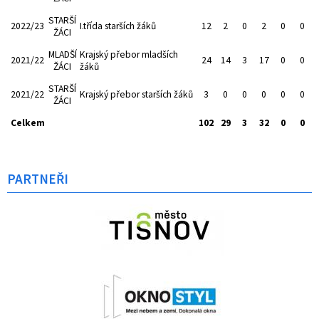
STARŠÍ
2022/23
I.třída starších žáků
12
2
0
2
0
0
ŽÁCI
MLADŠÍ
Krajský přebor mladších
2021/22
24
14
3
17
0
0
ŽÁCI
žáků
STARŠÍ
2021/22
Krajský přebor starších žáků
3
0
0
0
0
0
ŽÁCI
Celkem
102
29
3
32
0
0
PARTNEŘI