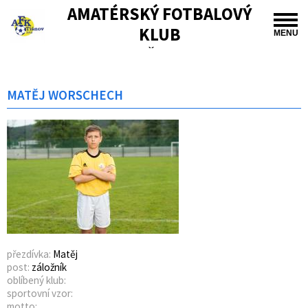
AMATÉRSKÝ FOTBALOVÝ
KLUB
MENU
TIŠNOV
MATĚJ WORSCHECH
přezdívka:
Matěj
post:
záložník
oblíbený klub:
sportovní vzor:
motto: