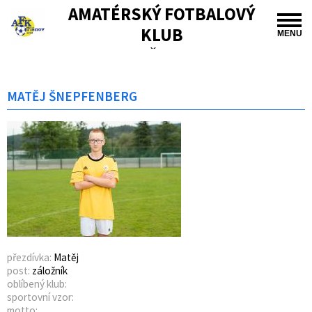
AMATÉRSKÝ FOTBALOVÝ
KLUB
MENU
TIŠNOV
MATĚJ ŠNEPFENBERG
přezdívka:
Matěj
post:
záložník
oblíbený klub:
sportovní vzor:
motto: