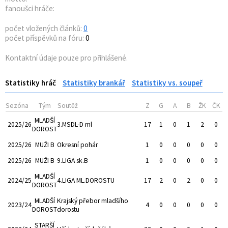
fanoušci hráče:
počet vložených článků:
0
počet příspěvků na fóru:
0
Kontaktní údaje pouze pro přihlášené.
Statistiky hráč
Statistiky brankář
Statistiky vs. soupeř
Sezóna
Tým
Soutěž
Z
G
A
B
ŽK
ČK
MLADŠÍ
2025/26
3.MSDL-D ml
17
1
0
1
2
0
DOROST
2025/26
MUŽI B
Okresní pohár
1
0
0
0
0
0
2025/26
MUŽI B
9.LIGA sk.B
1
0
0
0
0
0
MLADŠÍ
2024/25
4.LIGA ML.DOROSTU
17
2
0
2
0
0
DOROST
MLADŠÍ
Krajský přebor mladšího
2023/24
4
0
0
0
0
0
DOROST
dorostu
STARŠÍ