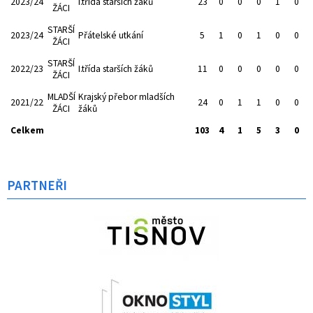
2023/24
I.třída starších žáků
23
0
0
0
1
0
ŽÁCI
STARŠÍ
2023/24
Přátelské utkání
5
1
0
1
0
0
ŽÁCI
STARŠÍ
2022/23
I.třída starších žáků
11
0
0
0
0
0
ŽÁCI
MLADŠÍ
Krajský přebor mladších
2021/22
24
0
1
1
0
0
ŽÁCI
žáků
Celkem
103
4
1
5
3
0
PARTNEŘI