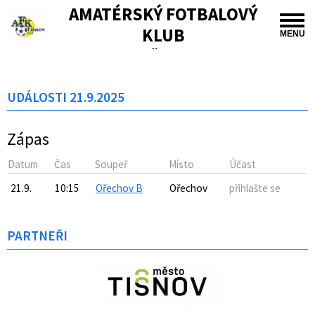
AMATÉRSKÝ FOTBALOVÝ
KLUB
MENU
TIŠNOV
UDÁLOSTI 21.9.2025
Zápas
Datum
Čas
Soupeř
Místo
Účast
21.9.
10:15
Ořechov B
Ořechov
přihlašte se
PARTNEŘI