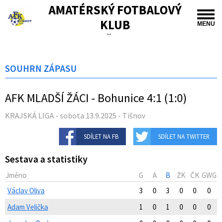
AMATÉRSKÝ FOTBALOVÝ
KLUB
MENU
TIŠNOV
SOUHRN ZÁPASU
AFK MLADŠÍ ŽÁCI - Bohunice 4:1 (1:0)
KRAJSKÁ LIGA - sobota 13.9.2025 - Tišnov
SDÍLET NA FB
SDÍLET NA TWITTER
Sestava a statistiky
Jméno
G
A
B
ŽK
ČK
GWG
Václav Oliva
3
0
3
0
0
0
Adam Velička
1
0
1
0
0
0