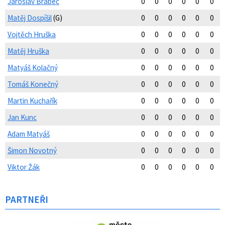
Jaroslav Brabec
0
0
0
0
0
0
Matěj Dospíšil
(G)
0
0
0
0
0
0
Vojtěch Hruška
0
0
0
0
0
0
Matěj Hruška
0
0
0
0
0
0
Matyáš Kolačný
0
0
0
0
0
0
Tomáš Konečný
0
0
0
0
0
0
Martin Kuchařík
0
0
0
0
0
0
Jan Kunc
0
0
0
0
0
0
Adam Matyáš
0
0
0
0
0
0
Šimon Novotný
0
0
0
0
0
0
Viktor Žák
0
0
0
0
0
0
PARTNEŘI