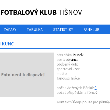
 FOTBALOVÝ KLUB
TIŠNOV
ZÁPASY
TABULKA
STATISTIKY
FANKLUB
N KUNC
přezdívka:
Kuncík
post:
obránce
oblíbený klub:
sportovní vzor:
motto:
fanoušci hráče:
počet vložených článků:
0
počet příspěvků na fóru:
0
Kontaktní údaje pouze pro přihláš