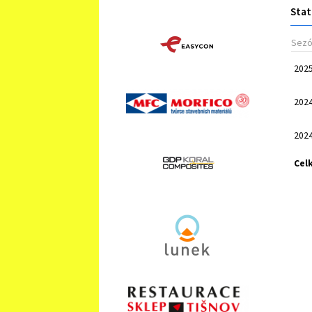
Stat
Sez
202
202
202
Cel