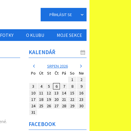
PŘIHLÁSIT SE
FOTKY
O KLUBU
MOJE SEKCE
KALENDÁŘ
SRPEN 2026
Po
Út
St
Čt
Pá
So
Ne
1
2
3
4
5
6
7
8
9
10
11
12
13
14
15
16
17
18
19
20
21
22
23
24
25
26
27
28
29
30
31
ené.
FACEBOOK