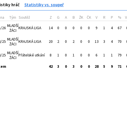
istiky hráč
Statistiky vs. soupeř
óna
Tým
Soutěž
Z
G
A
B
ŽK
ČK
V
R
P
%
MLADŠÍ
5/26
KRAJSKÁ LIGA
14
0
0
0
0
0
9
1
4
67
ŽÁCI
MLADŠÍ
4/25
KRAJSKÁ LIGA
20
2
0
2
0
0
13
3
4
70
ŽÁCI
MLADŠÍ
4/25
Přátelské utkání
8
1
0
1
0
0
6
1
1
79
ŽÁCI
kem
42
3
0
3
0
0
28
5
9
71