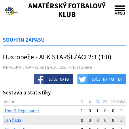
AMATÉRSKÝ FOTBALOVÝ
KLUB
MENU
TIŠNOV
SOUHRN ZÁPASU
Hustopeče - AFK STARŠÍ ŽÁCI 2:1 (1:0)
KRAJSKÁ LIGA - sobota 4.10.2025 - Hustopeče
SDÍLET NA FB
SDÍLET NA TWITTER
Sestava a statistiky
Jméno
G
A
B
ŽK
ČK
GWG
Tomáš Ziegelbauer
1
0
1
0
0
0
Jan Čada
0
0
0
0
0
0