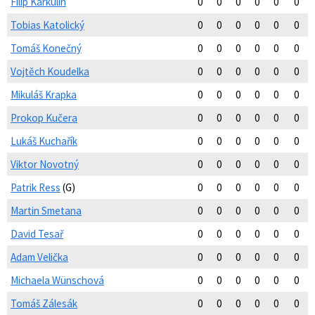
Filip Karkulín
0
0
0
0
0
0
Tobias Katolický
0
0
0
0
0
0
Tomáš Konečný
0
0
0
0
0
0
Vojtěch Koudelka
0
0
0
0
0
0
Mikuláš Krapka
0
0
0
0
0
0
Prokop Kučera
0
0
0
0
0
0
Lukáš Kuchařík
0
0
0
0
0
0
Viktor Novotný
0
0
0
0
0
0
Patrik Ress
(G)
0
0
0
0
0
0
Martin Smetana
0
0
0
0
0
0
David Tesař
0
0
0
0
0
0
Adam Velička
0
0
0
0
0
0
Michaela Wünschová
0
0
0
0
0
0
Tomáš Zálesák
0
0
0
0
0
0