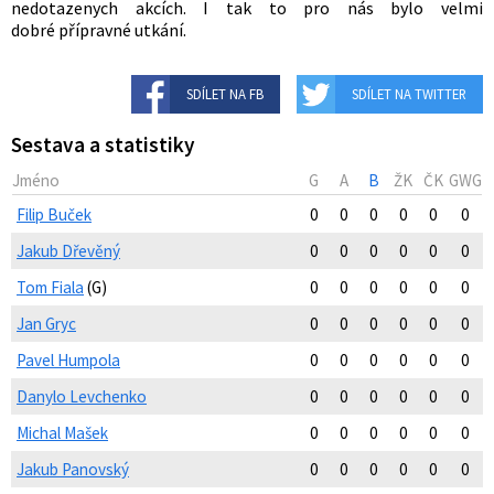
nedotazenych akcích. I tak to pro nás bylo velmi
dobré přípravné utkání.
SDÍLET NA FB
SDÍLET NA TWITTER
Sestava a statistiky
Jméno
G
A
B
ŽK
ČK
GWG
Filip Buček
0
0
0
0
0
0
Jakub Dřevěný
0
0
0
0
0
0
Tom Fiala
(G)
0
0
0
0
0
0
Jan Gryc
0
0
0
0
0
0
Pavel Humpola
0
0
0
0
0
0
Danylo Levchenko
0
0
0
0
0
0
Michal Mašek
0
0
0
0
0
0
Jakub Panovský
0
0
0
0
0
0