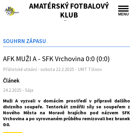
AMATÉRSKÝ FOTBALOVÝ
KLUB
MENU
TIŠNOV
SOUHRN ZÁPASU
AFK MUŽI A - SFK Vrchovina 0:0 (0:0)
Přátelské utkání - sobota 22.2.2025 - UMT Tišnov
Článek
24.2.2025 - Sája
Muži A vyzvali v domácím prostředí v přípravě dalšího
divizního soupeře. Tentorkát změřili síly se soupeřem z
Nového Města na Moravě hrajícího pod názvem SFK
Vrchovina a po vyrovnaném průběhu remizovali bez branek
0:0.