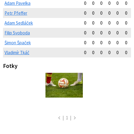
Adam Pavelka
0
0
0
0
0
0
Petr Pfeffer
0
0
0
0
0
0
Adam Sedláček
0
0
0
0
0
0
Filip Svoboda
0
0
0
0
0
0
Šimon Špaček
0
0
0
0
0
0
Vladimír Tkáč
0
0
0
0
0
0
Fotky
|
1
|