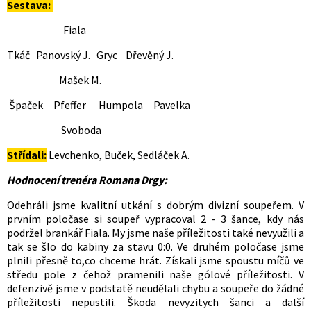
Sestava:
Fiala
Tkáč Panovský J. Gryc Dřevěný J.
Mašek M.
Špaček Pfeffer Humpola Pavelka
Svoboda
Střídali:
Levchenko, Buček, Sedláček A.
Hodnocení trenéra Romana Drgy:
Odehráli jsme kvalitní utkání s dobrým divizní soupeřem. V
prvním poločase si soupeř vypracoval 2 - 3 šance, kdy nás
podržel brankář Fiala. My jsme naše příležitosti také nevyužili a
tak se šlo do kabiny za stavu 0:0. Ve druhém poločase jsme
plnili přesně to,co chceme hrát. Získali jsme spoustu míčů ve
středu pole z čehož pramenili naše gólové příležitosti. V
defenzivě jsme v podstatě neudělali chybu a soupeře do žádné
příležitosti nepustili. Škoda nevyzitych šanci a další