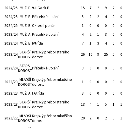
2024/25
MUŽI B
9.LIGA sk.B
15
7
2
9
2
0
2024/25
MUŽI B
Přátelské utkání
5
2
2
4
0
0
2024/25
MUŽI B
Okresní pohár
1
0
0
0
0
0
2023/24
MUŽI A
Přátelské utkání
4
2
1
3
0
0
2023/24
MUŽI B
IV.třída
7
1
3
4
0
0
STARŠÍ
Krajský přebor staršího
2023/24
26
16
9
25
5
0
DOROST
dorostu
STARŠÍ
2023/24
Přátelské utkání
3
0
0
0
0
0
DOROST
MLADŠÍ
Krajský přebor mladšího
2022/23
1
0
0
0
0
0
DOROST
dorostu
2022/23
MUŽI A
I.A.třída
3
0
0
0
0
0
STARŠÍ
Krajský přebor staršího
2022/23
13
4
1
5
1
1
DOROST
dorostu
MLADŠÍ
Krajský přebor mladšího
2021/22
20
2
0
2
3
1
DOROST
dorostu