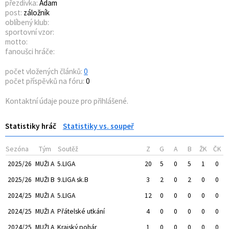
přezdívka:
Adam
post:
záložník
oblíbený klub:
sportovní vzor:
motto:
fanoušci hráče:
počet vložených článků:
0
počet příspěvků na fóru:
0
Kontaktní údaje pouze pro přihlášené.
Statistiky hráč
Statistiky vs. soupeř
Sezóna
Tým
Soutěž
Z
G
A
B
ŽK
ČK
2025/26
MUŽI A
5.LIGA
20
5
0
5
1
0
2025/26
MUŽI B
9.LIGA sk.B
3
2
0
2
0
0
2024/25
MUŽI A
5.LIGA
12
0
0
0
0
0
2024/25
MUŽI A
Přátelské utkání
4
0
0
0
0
0
2024/25
MUŽI A
Krajský pohár
1
0
0
0
0
0