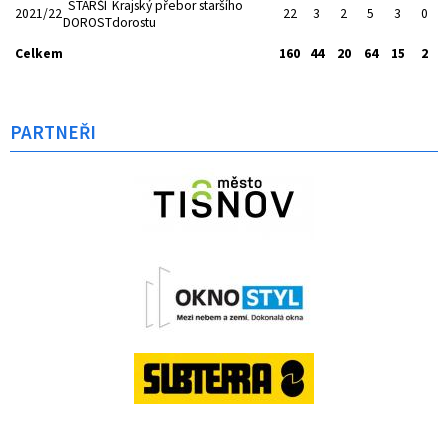
STARŠÍ
Krajský přebor staršího
2021/22
22
3
2
5
3
0
DOROST
dorostu
Celkem
160
44
20
64
15
2
PARTNEŘI