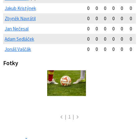
Jakub Kristýnek
0
0
0
0
0
0
Zbyněk Navrátil
0
0
0
0
0
0
Jan Nečesal
0
0
0
0
0
0
Adam Sedláček
0
0
0
0
0
0
Jonáš Vaščák
0
0
0
0
0
0
Fotky
|
1
|