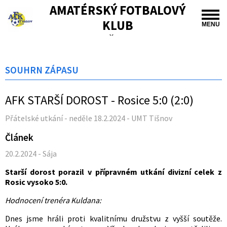
AMATÉRSKÝ FOTBALOVÝ
KLUB
MENU
TIŠNOV
SOUHRN ZÁPASU
AFK STARŠÍ DOROST - Rosice 5:0 (2:0)
Přátelské utkání - neděle 18.2.2024 - UMT Tišnov
Článek
20.2.2024 - Sája
Starší dorost porazil v přípravném utkání divizní celek z
Rosic vysoko 5:0.
Hodnocení trenéra Kuldana:
Dnes jsme hráli proti kvalitnímu družstvu z vyšší soutěže.