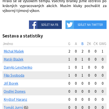
Hrálo se ve vysokém tempu. Všechny branky jsme vstřelili po
krásných vypracovaných akcích. Musím kluky pochválit za
výborný týmový výkon.
SDÍLET NA FB
SDÍLET NA TWITTER
Sestava a statistiky
Jméno
G
A
B
ŽK
ČK
GWG
Michal Mašek
2
0
2
0
0
1
Matěj Blažek
1
0
1
0
0
0
Danylo Levchenko
1
0
1
0
0
0
Filip Svoboda
1
0
1
0
0
0
Jiří Borek
0
0
0
0
0
0
Ondřej Domes
0
0
0
0
0
0
Kryštof Haranz
0
0
0
0
0
0
Tomáš Jurný
(G)
0
0
0
0
0
0