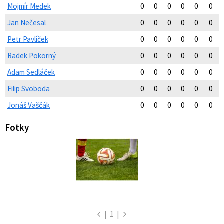
Mojmír Medek
0
0
0
0
0
0
Jan Nečesal
0
0
0
0
0
0
Petr Pavlíček
0
0
0
0
0
0
Radek Pokorný
0
0
0
0
0
0
Adam Sedláček
0
0
0
0
0
0
Filip Svoboda
0
0
0
0
0
0
Jonáš Vaščák
0
0
0
0
0
0
Fotky
|
1
|