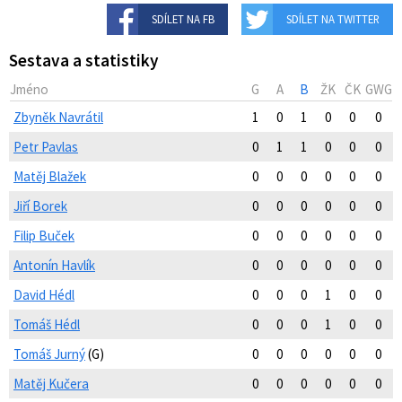
SDÍLET NA FB
SDÍLET NA TWITTER
Sestava a statistiky
Jméno
G
A
B
ŽK
ČK
GWG
Zbyněk Navrátil
1
0
1
0
0
0
Petr Pavlas
0
1
1
0
0
0
Matěj Blažek
0
0
0
0
0
0
Jiří Borek
0
0
0
0
0
0
Filip Buček
0
0
0
0
0
0
Antonín Havlík
0
0
0
0
0
0
David Hédl
0
0
0
1
0
0
Tomáš Hédl
0
0
0
1
0
0
Tomáš Jurný
(G)
0
0
0
0
0
0
Matěj Kučera
0
0
0
0
0
0