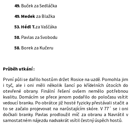
49.
Buček za Sedláčka
49. Medek
za Blažka
53. Hédl T.
za Vaščáka
58.
Pavlas za Svobodu
58.
Borek za Kučeru
Průběh utkání :
První půli se dařilo hostům držet Rosice na uzdě. Pomohla jim
i tyč, ale i oni měli několik šancí po křídelních útocích do
otevřené obrany. Finální řešení ovšem nemělo potřebnou
kvalitu. Domácím se přece jenom podařilo do poločasu vsítit
vedoucí branku. Po obrátce již hosté fyzicky přestávali stačit a
to se začalo projevovat na narůstajícím skóre. V 77´ se i oni
dočkali branky. Pavlas prodloužil míč za obranu a Navrátil v
samostatném nájezdu nadvakrát vsítil čestný úspěch hostů.