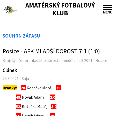
AMATÉRSKÝ FOTBALOVÝ
KLUB
MENU
TIŠNOV
SOUHRN ZÁPASU
Rosice - AFK MLADŠÍ DOROST 7:1 (1:0)
Krajský přebor mladšího dorostu - neděle 22.8.2021 - Rosice
Článek
25.8.2021 - Sája
Branky:
20.
Kotačka Matěj
1:0
48.
Novák Adam
2:0
52.
Kotačka Matěj
3:0
55.
Novák Adam
4:0