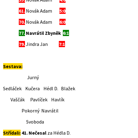
61.
Novák Adam
5:0
70.
Novák Adam
6:0
77.
Navrátil Zbyněk
6:1
79.
Jindra Jan
7:1
Sestava:
Jurný
Sedláček Kučera Hédl D. Blažek
Vaščák Pavlíček Havlík
Pokorný Navrátil
Svoboda
Střídali:
41. Nečesal
za Hédla D.