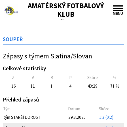
AMATÉRSKÝ FOTBALOVÝ
KLUB
MENU
TIŠNOV
SOUPEŘ
Zápasy s týmem Slatina/Slovan
Celkové statistiky
Z
V
R
P
Skóre
%
16
11
1
4
43:29
71 %
Přehled zápasů
Tým
Datum
Skóre
tým STARŠÍ DOROST
29.3.2025
1:3 (0:2)