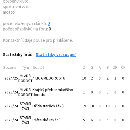
oblíbený klub:
sportovní vzor:
motto:
počet vložených článků:
0
počet příspěvků na fóru:
0
Kontaktní údaje pouze pro přihlášené.
Statistiky hráč
Statistiky vs. soupeř
Sezóna
Tým
Soutěž
Z
G
A
B
ŽK
ČK
MLADŠÍ
2024/25
4.LIGA ML.DOROSTU
10
2
0
2
1
0
DOROST
MLADŠÍ
Krajský přebor mladšího
2023/24
1
0
0
0
0
0
DOROST
dorostu
STARŠÍ
2023/24
I.třída starších žáků
19
18
0
18
3
0
ŽÁCI
STARŠÍ
2023/24
Přátelské utkání
5
6
0
6
0
0
ŽÁCI