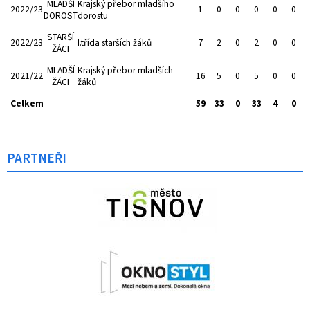
MLADŠÍ
Krajský přebor mladšího
2022/23
1
0
0
0
0
0
DOROST
dorostu
STARŠÍ
2022/23
I.třída starších žáků
7
2
0
2
0
0
ŽÁCI
MLADŠÍ
Krajský přebor mladších
2021/22
16
5
0
5
0
0
ŽÁCI
žáků
Celkem
59
33
0
33
4
0
PARTNEŘI