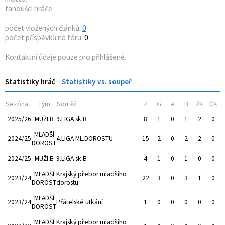
fanoušci hráče:
počet vložených článků:
0
počet příspěvků na fóru:
0
Kontaktní údaje pouze pro přihlášené.
Statistiky hráč
Statistiky vs. soupeř
Sezóna
Tým
Soutěž
Z
G
A
B
ŽK
ČK
2025/26
MUŽI B
9.LIGA sk.B
8
1
0
1
2
0
MLADŠÍ
2024/25
4.LIGA ML.DOROSTU
15
2
0
2
2
0
DOROST
2024/25
MUŽI B
9.LIGA sk.B
4
1
0
1
0
0
MLADŠÍ
Krajský přebor mladšího
2023/24
22
3
0
3
1
0
DOROST
dorostu
MLADŠÍ
2023/24
Přátelské utkání
1
0
0
0
0
0
DOROST
MLADŠÍ
Krajský přebor mladšího