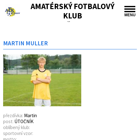
AMATÉRSKÝ FOTBALOVÝ
KLUB
MENU
TIŠNOV
MARTIN MULLER
přezdívka:
Martin
post:
ÚTOČNÍK
oblíbený klub:
sportovní vzor:
motto: