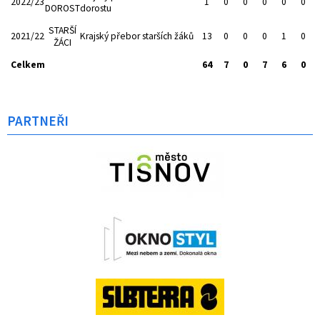
2022/23
1
0
0
0
0
0
DOROST
dorostu
STARŠÍ
2021/22
Krajský přebor starších žáků
13
0
0
0
1
0
ŽÁCI
Celkem
64
7
0
7
6
0
PARTNEŘI