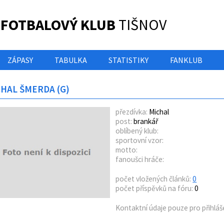
 FOTBALOVÝ KLUB
TIŠNOV
ZÁPASY
TABULKA
STATISTIKY
FANKLUB
HAL ŠMERDA (G)
přezdívka:
Michal
post:
brankář
oblíbený klub:
sportovní vzor:
motto:
fanoušci hráče:
počet vložených článků:
0
počet příspěvků na fóru:
0
Kontaktní údaje pouze pro přihláš