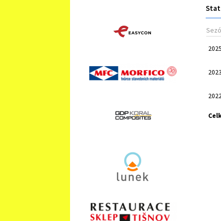
Stat
Sez
202
202
202
Cel