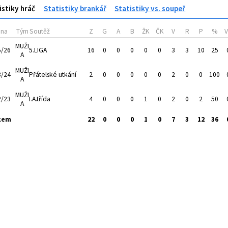
istiky hráč
Statistiky brankář
Statistiky vs. soupeř
óna
Tým
Soutěž
Z
G
A
B
ŽK
ČK
V
R
P
%
MUŽI
5/26
5.LIGA
16
0
0
0
0
0
3
3
10
25
A
MUŽI
3/24
Přátelské utkání
2
0
0
0
0
0
2
0
0
100
A
MUŽI
2/23
I.A.třída
4
0
0
0
1
0
2
0
2
50
A
kem
22
0
0
0
1
0
7
3
12
36