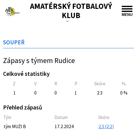
AMATÉRSKÝ FOTBALOVÝ
KLUB
MENU
TIŠNOV
SOUPEŘ
Zápasy s týmem Rudice
Celkové statistiky
Z
V
R
P
Skóre
%
1
0
0
1
2:3
0 %
Přehled zápasů
Tým
Datum
Skóre
tým MUŽI B
17.2.2024
2:3 (2:2)