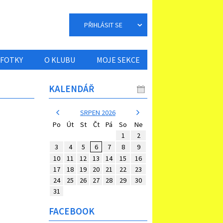
PŘIHLÁSIT SE
FOTKY
O KLUBU
MOJE SEKCE
KALENDÁŘ
SRPEN 2026
Po
Út
St
Čt
Pá
So
Ne
1
2
3
4
5
6
7
8
9
10
11
12
13
14
15
16
17
18
19
20
21
22
23
24
25
26
27
28
29
30
31
FACEBOOK