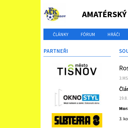
AMATÉRSKÝ
ČLÁNKY
FÓRUM
HRÁČI
PARTNEŘI
SO
Ro
3.MS
Člá
19.8.
Mor
3. k