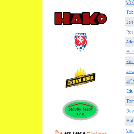
Vít
Tob
Jan
Ros
Ada
Mic
Zde
Jaku
Jiří
Edu
Tom
Dav
Mat
Voj