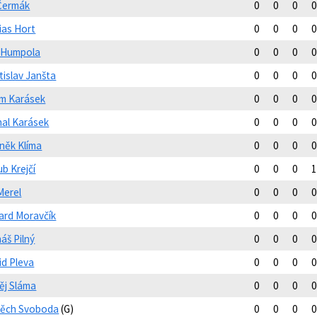
 Čermák
0
0
0
0
ias Hort
0
0
0
0
 Humpola
0
0
0
0
tislav Janšta
0
0
0
0
m Karásek
0
0
0
0
hal Karásek
0
0
0
0
něk Klíma
0
0
0
0
b Krejčí
0
0
0
1
 Merel
0
0
0
0
ard Moravčík
0
0
0
0
áš Pilný
0
0
0
0
id Pleva
0
0
0
0
ěj Sláma
0
0
0
0
těch Svoboda
(G)
0
0
0
0