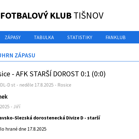
 FOTBALOVÝ KLUB
TIŠNOV
ZÁPASY
TABULKA
STATISTIKY
FANKLUB
UHRN ZÁPASU
sice - AFK STARŠÍ DOROST 0:1 (0:0)
DL-D st - neděle 17.8.2025 - Rosice
nek
2025 - Jiří
avsko-Slezská dorostenecká Divize
D - starší
olo hrané dne 17.8.2025