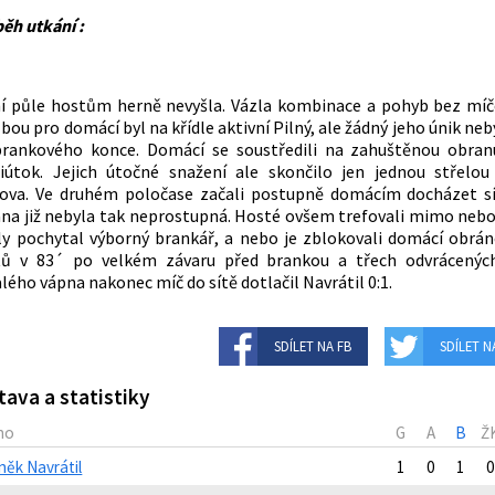
ěh utkání :
í půle hostům herně nevyšla. Vázla kombinace a pohyb bez míč
bou pro domácí byl na křídle aktivní Pilný, ale žádný jeho únik ne
rankového konce. Domácí se soustředili na zahuštěnou obran
iútok. Jejich útočné snažení ale skončilo jen jednou střelo
ova. Ve druhém poločase začali postupně domácím docházet síl
na již nebyla tak neprostupná. Hosté ovšem trefovali mimo neb
ly pochytal výborný brankář, a nebo je zblokovali domácí obránc
tů v 83´ po velkém závaru před brankou a třech odvrácených
lého vápna nakonec míč do sítě dotlačil Navrátil 0:1.
SDÍLET NA FB
SDÍLET N
tava a statistiky
no
G
A
B
Ž
něk Navrátil
1
0
1
0