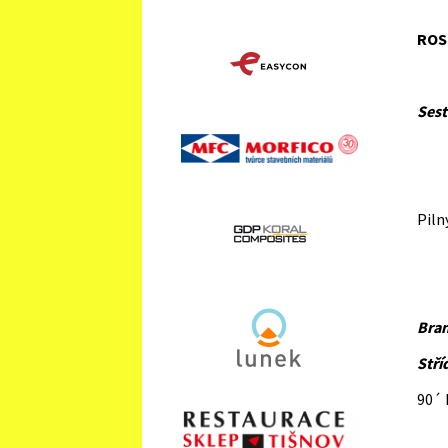
ROS
Sest
Kar
M
Pi
K
Bra
Stříd
90´ 