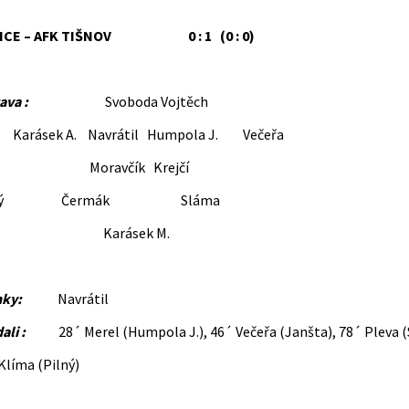
ICE – AFK TIŠNOV 0 : 1 (0 : 0)
ava :
Svoboda Vojtěch
ásek A. Navrátil Humpola J. Večeřa
oravčík Krejčí
lný Čermák Sláma
arásek M.
nky:
Navrátil
ali :
28´ Merel (Humpola J.), 46´ Večeřa (Janšta), 78´ Pleva (
Klíma (Pilný)