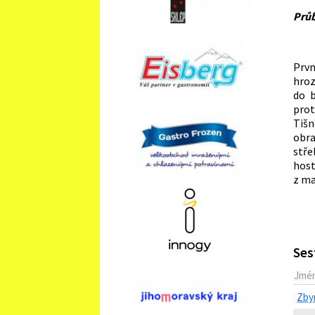
Průb
Prvn
hroz
do b
prot
Tišn
obra
stře
hos
z ma
Ses
Jmé
Zby