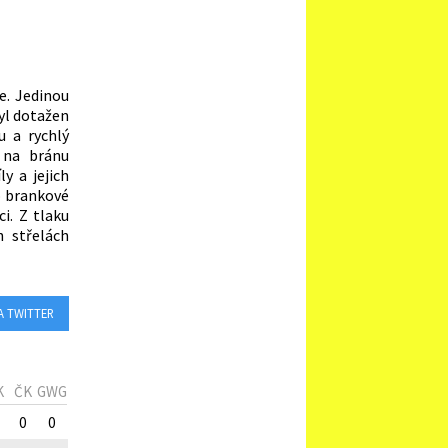
e. Jedinou
byl dotažen
u a rychlý
u na bránu
y a jejich
o brankové
i. Z tlaku
 střelách
A TWITTER
K
ČK
GWG
0
0