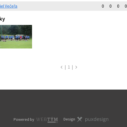
iel Večeřa
0
0
0
0
ky
|
1
|
Design
Powered by