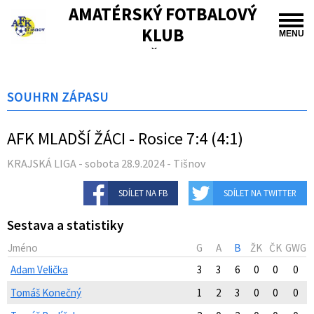
AMATÉRSKÝ FOTBALOVÝ
KLUB
MENU
TIŠNOV
SOUHRN ZÁPASU
AFK MLADŠÍ ŽÁCI - Rosice 7:4 (4:1)
KRAJSKÁ LIGA - sobota 28.9.2024 - Tišnov
SDÍLET NA FB
SDÍLET NA TWITTER
Sestava a statistiky
Jméno
G
A
B
ŽK
ČK
GWG
Adam Velička
3
3
6
0
0
0
Tomáš Konečný
1
2
3
0
0
0