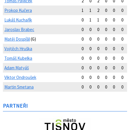
Tomáš Pavlíček
2
0
2
0
0
0
Prokop Kučera
1
1
2
0
0
0
Lukáš Kuchařík
0
1
1
0
0
0
Jaroslav Brabec
0
0
0
0
0
0
Matěj Dospíšil
(G)
0
0
0
0
0
0
Vojtěch Hruška
0
0
0
0
0
0
Tomáš Kubelka
0
0
0
0
0
0
Adam Matyáš
0
0
0
0
0
0
Viktor Ondroušek
0
0
0
0
0
0
Martin Smetana
0
0
0
0
0
0
PARTNEŘI