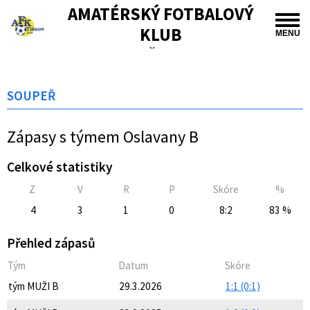
AMATÉRSKÝ FOTBALOVÝ
KLUB
MENU
TIŠNOV
SOUPEŘ
Zápasy s týmem Oslavany B
Celkové statistiky
Z
V
R
P
Skóre
%
4
3
1
0
8:2
83 %
Přehled zápasů
Tým
Datum
Skóre
tým MUŽI B
29.3.2026
1:1 (0:1)