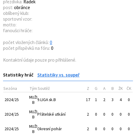
přezdívka:
Radek
post:
obránce
oblíbený klub:
sportovní vzor:
motto:
fanoušci hráče:
počet vložených článků:
0
počet příspěvků na fóru:
0
Kontaktní údaje pouze pro přihlášené.
Statistiky hráč
Statistiky vs. soupeř
Sezóna
Tým
Soutěž
Z
G
A
B
ŽK
ČK
MUŽI
2024/25
9.LIGA sk.B
17
1
2
3
4
0
B
MUŽI
2024/25
Přátelské utkání
2
0
0
0
0
0
B
MUŽI
2024/25
Okresní pohár
2
0
0
0
0
0
B