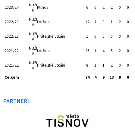
MUŽI
2023/24
IV.třída
6
0
2
2
0
0
B
MUŽI
2022/23
I.A.třída
12
1
0
1
2
0
A
MUŽI
2022/23
Přátelské utkání
1
0
0
0
0
0
A
MUŽI
2021/22
I.A.třída
26
1
4
5
2
0
A
MUŽI
2021/22
Přátelské utkání
8
1
1
2
0
0
A
Celkem
74
4
9
13
8
0
PARTNEŘI